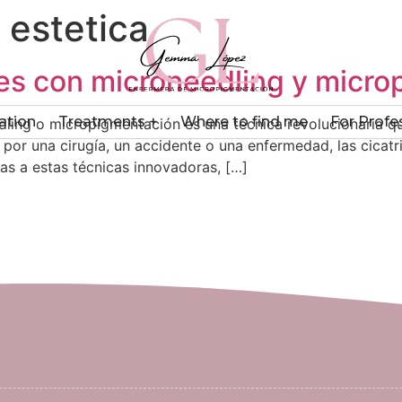
 estetica
ces con microneedling y micr
ation
Treatments +
Where to find me
For Profe
dling o micropigmentación es una técnica revolucionaria q
 por una cirugía, un accidente o una enfermedad, las cicat
as a estas técnicas innovadoras, […]