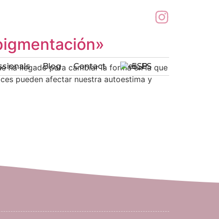
opigmentación»
ssionals
Blog
Contact
ESP
ue ha llegado para cambiar la forma en la que
rices pueden afectar nuestra autoestima y