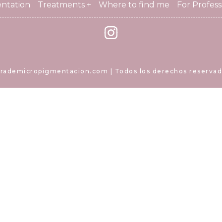
ntation
Treatments +
Where to find me
For Profess
rademicropigmentacion.com | Todos los derechos reservad