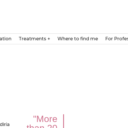
ation
Treatments +
Where to find me
For Profe
"More
diría