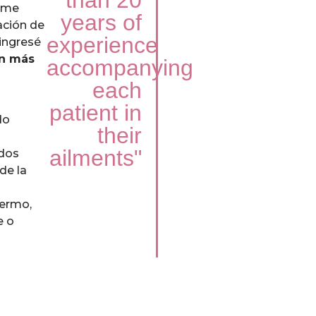
than 20
e me
years of
ación de
experience
 ingresé
ón más
accompanying
each
patient in
do
their
ailments"
ados
 de la
fermo,
e o