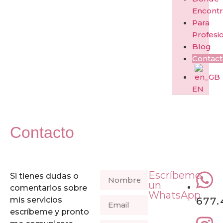
Encont
Para
Profesi
Blog
Contac
EN
Contacto
Escríbeme
Si tienes dudas o
un
comentarios sobre
WhatsApp
mis servicios
677.
escríbeme y pronto