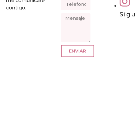
me comunicare
contigo.
Síg
ENVIAR